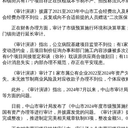
和镇街共有17个项目存正在扶植成本节制不严、招投标法式不
《审计演讲》披露了2021至2023年中山市工会经费出入
会经费办理不到位，反复或向不合适前提的人员赠送“二次医保”共
正在财务办理方面，审计了市级预算施行环境和决算草案；沉
门镇街进行延长审计。
《审计演讲》指出，公立病院基建项目监管不到位：有1家病院
变动违约金，且项目制价征询办事和部门施工内容涉嫌被多次违
有6个项目间接签定和谈（弥补）耽误原供应商合做刻日；有11
会计消息失实；内部办理不规范，存正在平安现患。
《审计演讲》审计了1 家市属公有企业2022至2024年
失。未无效节制商业风险及对应收款子办理不到位，个体应收
此外，《审计演讲》指出，2024年7月以来，中山市审计局
等方面的问题。
日前，中山市审计局发布了《中山市2024年度市级预算施
国有资产办理等进行审计，并披露发觉的问题。《审计演讲》提到，
完成整改），推进制定完美相关规章轨制83项，整改金额51。0