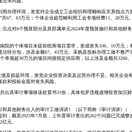
规范等问题。
及利用办理环境，发觉对企业成立工会组织和理顺响应关系指点
67。63万元；个体企业超范畴利用工会专项经费11。28万元
点对6个预算部分及其部属单元2024年度预算施行和其他财务
的个体项目未提前统筹项目需求，形成丧失106。10万元；
法转分包，涉及金额67。43万元。采购及投标办理工做不敷严
个单项超30万元的项目间接指定供应商，以上涉及金额共3260
资产欠债及损益环境，发觉企业投资决策及运营办理不妥。相关企业
账款和投标金面对丧失风险。
共出具审计事项移送处置书31份，具体包罗违规虚增投资加沉
行和其他财务出入的审计工做演讲》（以下简称《审计演讲》）
截至2025年7月底，上年度审计查出的262个问题已完成整改2
2亿元。