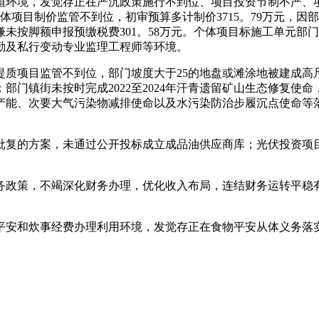
植环境，发觉存正在严沉政策施行不到位、项目投资节制不严、
项目制价监管不到位，初审预算多计制价3715。79万元，因部
涉嫌未按脚额申报预缴税费301。58万元。个体项目标施工单元
勤及私行变动专业监理工程师等环境。
项目监管不到位，部门坡度大于25的地盘或滩涂地被建成高尺
部门镇街未按时完成2022至2024年汗青遗留矿山生态修复使
产能、次要大气污染物减排使命以及水污染防治步履沉点使命等
的方案，未通过公开投标成立成品油供应商库；光伏投资项目
策，不竭深化财务办理，优化收入布局，连结财务运转平稳有序
物平安和炊事经费办理利用环境，发觉存正在食物平安从体义务