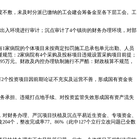
力度不敷，未及时分派已缴纳的工会建会筹备金至各下层工会。工
。
出入环境进行审计；沉点审计了4个镇街的财务办理环境，对部
有1家病院的个体项目未按商定扣罚施工总承包单元出勤、人员
谨规范：2家病院有4个采购及投标项目违规设置采购项目前提；
。95万元。财政及内控办理轨制施行不严酷：财政核算不规范，
有2个投资项目因前期论证不充实及运营不善，形成国有资金丧
财务承担、违规打点地手续、对投资监管失效形成国有资产流失
，对财务办理、严沉项目扶植及沉点平易近生资金、专项资金、
04个，整改完成率77。86%（此中127个立行立改问题已全数