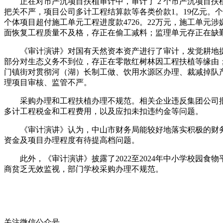
正在对市严沉项目扶植审计中，审计了 2 个市严沉项目扶
把关不严，项目公司多计工程结算款等各类价款1。19亿元。个体
个体项目超付施工单元工程进度款4726。22万元，施工单元
面恢复工程质量不及格，存正在偷工减料；监理单元存正在缺
《审计演讲》对国有天然资本资产进行了审计，发觉耕地提质
部分对生态义务不到位，存正在零散红树林因工程扶植等缘由；
门镇街对贯彻河（湖）长制工做、饮用水源区办理、裁减掉队
理项目审核、监管不严。
采购办理和工程扶植办理不规范。相关企业违反集团公司批复
多计工程税金和工程费用，以及应扣未扣违约金等问题。
《审计演讲》认为，中山市财务局能较好地落实积极的财务政
资金及项目办理程度有待提高档问题。
此外，《审计演讲》披露了2022至2024年中小学校园食
商贫乏无效监视，部门学校采购办理不规范。
关注微信公众号