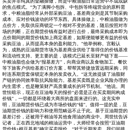
买卖并非纯真的金融操做，而是中粮油脂日常运营中不成或缺
的焦点模式。“为了满脚小包拆、中包拆等终端营业的原料需
求，中粮油脂经常从外部采购豆油，基差商业则是其节制采购
成本、应对价钱波动的环节东西。具体操做上，中粮油脂做为
点价方，先取供应商锁定一个相对不变的基差，随后按照对市
场的判断，正在期货价钱有益时进行点价，最终采购成本即为
点价期间的期货价钱加上商定基差，如斯便能够更有益的价钱
采购豆油，从而提高本身的盈利能力。”他举例称。宫毅认
为，成熟的豆油期货市场为基差商业供给了靠得住的价钱基准
和流动性支持。更主要的是，该模式已延长至财产链下逛——
中粮油脂也会做为“报基差方”，向商业商以及食物加工、餐饮
等下旅客户供给基差订价方案，帮帮其矫捷放置远期采购，同
时连系期货套保锁定本身的发卖收入。“这无效提拔了油脂财
产链的协同效率取抗风险能力。基差买卖既是企业风险办理的
内生需求，也是鞭策财产高质量成长的环节机制。”他说。周
世怯暗示，现正在豆油每天的报价“必需是正在买卖期间构成
价钱”，一切都是环绕着大商所的盘面来进行的。这充实申
明，豆油期货价钱已成为市场价钱的“锚”。值得一提的是，豆
油期货价钱的影响力和使用范畴远不止于此。基于豆油期货的
基差订价，还被用于棉油等其他食用油的商业中。周世怯告诉
记者，正在西北地域的棉油运营中，大师经常会按照“豆油期
货价钱+棉豆基差”确定买卖报价。“对于近期发卖，我们间接