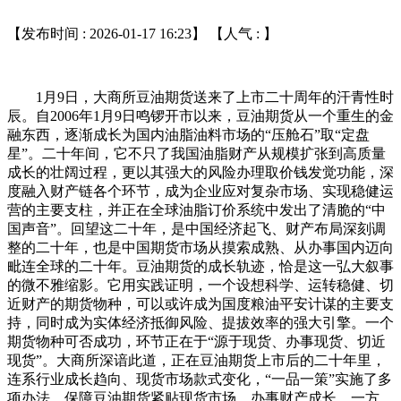
【发布时间 : 2026-01-17 16:23】 【人气 :
】
1月9日，大商所豆油期货送来了上市二十周年的汗青性时
辰。自2006年1月9日鸣锣开市以来，豆油期货从一个重生的金
融东西，逐渐成长为国内油脂油料市场的“压舱石”取“定盘
星”。二十年间，它不只了我国油脂财产从规模扩张到高质量
成长的壮阔过程，更以其强大的风险办理取价钱发觉功能，深
度融入财产链各个环节，成为企业应对复杂市场、实现稳健运
营的主要支柱，并正在全球油脂订价系统中发出了清脆的“中
国声音”。回望这二十年，是中国经济起飞、财产布局深刻调
整的二十年，也是中国期货市场从摸索成熟、从办事国内迈向
毗连全球的二十年。豆油期货的成长轨迹，恰是这一弘大叙事
的微不雅缩影。它用实践证明，一个设想科学、运转稳健、切
近财产的期货物种，可以或许成为国度粮油平安计谋的主要支
持，同时成为实体经济抵御风险、提拔效率的强大引擎。一个
期货物种可否成功，环节正在于“源于现货、办事现货、切近
现货”。大商所深谙此道，正在豆油期货上市后的二十年里，
连系行业成长趋向、现货市场款式变化，“一品一策”实施了多
项办法，保障豆油期货紧贴现货市场，办事财产成长。一方