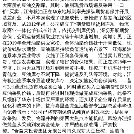
大商所的豆油交割库。其时，油脂现货市场遍及采用“一口
价”买卖，江海粮油正在华东地域则率先操纵期货套保并开展
基差商业，不只本身实现了稳健成长，更推进了基差商业的区
域普及。从2012年起，公司确立了“期货取现货相连系，物流
取商业一体化”的成长计谋，依托交割库劣势，深切开展期货
套保，公司运营规模取业绩持续十年快速增加。栾城引见，正
在2019年全球油脂供应宽松、全体油脂价钱处于汗青低位、现
货价钱贴水期货、豆油基差持续负值运转的布景下，江海粮油
连系本身营业需求，实施了正向套保策略——通过卖出豆油期
货，锁定发卖收益，实现了较好的套保结果。而正在2025年一
季度，国内大豆市排场对到港青黄不接、压榨厂开机率处于汗
青低位、豆油库存不竭下降、提货遍及列队等环境。对此，江
海粮油连系本身豆油现货库存，决定实施反向套保策略——昔
时3月通过现货市场发卖豆油，同时通过买入豆油期货锁定5月
豆油采购价钱，后期再通过时转现操做完成豆油采购。此举不
只缓解了华东市场供应严重的环境，还实现了企业库存质量的
优化和成本的下降。益海嘉里金龙鱼油脂部专业副总监李峰也
向记者暗示：“公司已将套期保值从纯真的财政概念，提拔至
取采购、发卖、物流并列的第四大焦点本能机能。风险办理操
做笼盖从采购到发卖全链条，并严酷套保准绳，严禁投
契。”合益荣投资集团无限公司持久深耕大豆压榨、油脂商