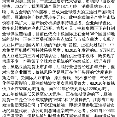
为焦点的加工集群，一批企业逐步做大做强，市场集中度较着
提拔。2025年，我国豆油产量约1871万吨、消费量约1861万
吨，均占全球的30%摆布，已成为全球最大的豆油出产国和消
费国。豆油相关产物也逐步多元化，此中高端细分产物的市场
份额不竭扩大，副产物分析操纵率持续提拔。企业向绿色化、
数字化转型的程序也已迈开。宫毅引见，中粮集团正正在打制
全球供应链枢纽，目前已依托中粮国际正在全球36个国度和地
域的结构，正在巴西桑托斯等焦点物流节点成立曲达，实现了
大豆从产区到国内加工场的“端到端”管控。正在此过程中，中
粮集团严酷践行可持续采购尺度，如2025年发运的6。9万吨巴
西大豆通过第三方可持续认证，确保供应链零毁林，既实现了
供应不变，也鞭策了全球粮食系统的可持续成长。据记者领
会，虽然豆油期货上市多年，油脂行业也曾经过多年成长，但
对浩繁企业而言，价钱风险仍是悬正在他们头顶的“达摩克利
斯之剑”。受国际大豆市场、原油价钱、宏不雅经济、气候变
化等要素影响，豆油价钱波动屡次且幅度较大，如2020年价钱
低点正在5200元/吨附近，而2022年价钱则高达12280元/吨，
2023年价钱最低又跌至6710元/吨。正在如斯复杂的下，豆油
期货一曲是企业不成或缺的“根本”和“尺度操做”。江苏省江海
粮油集团无限公司（下称江海粮油）即是深度参取豆油期货市
场的典型代表。该公司副总司理栾城告诉记者，公司自2006年
投产运营后，便起头通过时货市场开展套期保值，并申请成为