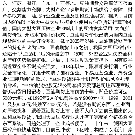
东、江苏、浙江、广东、广西等地。豆油期货交割库笼盖范畴
广、交割能力充脚，为财产企业参取期货市场供给了保障。财
产参取方面，油脂行业企业已遍及拥抱豆油期货。据悉，目前
国内90%以上的大中型大豆压榨企业使用豆油期货进行套期保
值，国内大型大豆压榨企业90%以上的豆油发卖采用“大商所
期货价钱+升贴水”的订价模式，豆油期货价钱已成为境内豆油
现货商业的主要订价基准。截至2025年岁暮，豆油期货财产客
户的持仓占比为52%。豆油期货上市之初，我国大豆压榨行业
还陷于“大豆危机”后的余波之中。彼时，外资企业凭仗资金和
财产链劣势敏捷扩张。之后，正在国度政策支撑下，国有取平
易近营企业不竭成长强大。2018年以来，跟着相关打消，行业
完全市场化，并逐步构成了国有企业、平易近营企业、外资企
业“三脚鼎峙”的款式。“豆油期货降生于财产对价钱风险办理
的需求。”中粮油脂控股无限公司套保买卖部总司理帮理宫毅
告诉期货日报记者，豆油期货上市前的十年，凹凸价差可达
5000元/吨，如1995年2月价钱曾冲高至9800元/吨，1999—2001
年又从8500元/吨跌至4400元/吨。若是没有期货东西，企业面
对严峻挑和。跟着豆油期货上市，连系大商所之前已推出的大
豆和豆粕期货，我国大豆压榨行业从此有了完整的全链条避险
东西系统。问题处理了，企业成长便了。二十年来，我国大豆
压榨产能快速增加，目前已冲破1。8亿吨，构成了以沿海口岸