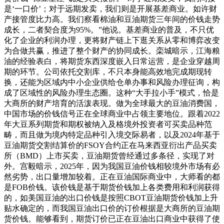
是‘一口价’；对于远期发卖，我们则是开展基差商业。如许财
产接管度比力高。我们察看棉油和豆油期货三年间的价钱走势
成长，二者契合度为95%。”他说。基差商业的普及，不只优
化了企业的利润办理，更将财产链上下逛关系从零和博弈改变
为合做共赢，推进了整个财产的协同成长。栾城暗示，江海粮
油的经验表白，将期货东西深度嵌入日常运营，是企业穿越周
期的环节。公司依托交割库，不只本身能高效地完成期现转
换，还能为区域内中小企业供给仓单办事和风险办理征询，构
成了区域性的风险办理生态圈。这种“大手拉小手”模式，恰是
大商所的财产培育的活泼表现。做为全球最大的豆油消费国，
中国市场的价钱信号正在全球商业中占领主要地位。跟着2022
年大豆系列期货和期权被纳入及格境外投资者可买卖品种范
畴，而且做为境内特定品种引入境交际易者，以及2024年基于
豆油期货交割结算价的FSOY合约正在马来西亚衍出产品买卖
所（BMD）上市买卖，豆油期货曾经通过多条径，实现了对
外。宫毅暗示，2025年，因为我国豆油价钱相较境外市场有必
然劣势，出口量增加较着。正在豆油国际商业中，大师看的都
是FOB价钱。该价钱是基于期货价钱加上各类费用和利润获得
的，如美国豆油的出口价钱是按照CBOT豆油期货价钱加上升
贴水确定的，而我国豆油出口价的订价根据是大商所的豆油期
货价钱。能够看到，期货订价已正在豆油出口商业中获得了使