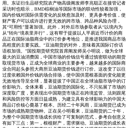
用。东证衍生品研究院农产物高级阐发师李兆聪正在接管记者
采访时也暗示，BMD棕榈油等国际市场的联动性较着加强，
国内价钱对国际供需变化的反映愈加及时、更具参考价值，使
财产客户可以或许进行更无效的跨市场、跨品种风险办理，
其“可用性”显著加强。此外，对外后市场参取者从“以境内为
从”转向“境表里并行”，这有帮于提拔以人平易近币计价的商
品正在国际油脂商业中的订价参考地位，是推进我国商品市场
高程度的主要实践。“豆油期货的对外，意味着其国际订价话
语权加强。”国投期货研究院首席阐发师吴小明说，做为全球
最大的豆油消费国，中国市场的价钱信号通过慎密联动的期货
取现货市场，正成为全球商业的主要参考，越来越多的国际商
业合同起头参照大商所豆油期货价钱进行订价。这改变了以往
过度依赖国外价钱的场合排场，使中国供需根基面的变化能更
无效地传导至全球，显著提拔了中国正在全球油脂市场中的订
价影响力。全体来看，豆油期货的国际化，不只拓展了市场的
深度取广度，更表现出中国期货市场正在跨境监管、法则跟尾
和风险防控等方面日益成熟，为建立具有全球影响力的中国大
商品订价核心奠基了根本。历经二十年风雨，豆油期货已成为
市场的成熟期货物种。正在吴小明看来，豆油期货的二十年，
为整个中国期货市场成长供给了可复制的范式，参考自创意义
有如下三点：第一，根植财产，需求驱动。豆油期货的成长表