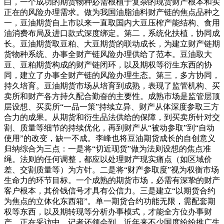
白，一个成功的期货物种必需根植于复杂的现货财产根本和实
正在的风险办理需求。做为我国油脂油料财产链的焦点品种之
一，豆油期货自上市以来一直取国内大豆压榨产能结构、食用
油消费布局及进口款式深度绑定。第二，系统化扶植，协同成
长。豆油期货取豆粕、大豆期货的联动成长，为建立财产链期
货物种系统、办事全财产链风险办理供给了范本。豆油取大
豆、豆粕期货构成的财产链闭环，以及期权等衍生东西的协
同，建立了办事全财产链的风险办理生态。第三，多方协同，
持久培育。豆油期货市场从培育到成熟，表现了监管机构、买
卖所和财产各方持久配合勤奋的主要性。成熟市场是监管层顶
层设想、买卖所“一品一策”持续立异、财产从体深度参取三方
合力的成果。从期货和衍生品法供给的保障，到买卖所针对交
割、质量等细节的持续优化，再到财产从“被动参取”到“自动
使用”的改变，缺一不成。李峰也将豆油期货成长的自创意义
归纳综合为三点：一是将“切近现货”做为法则设想的焦点准
绳。法则的任何调整，都应以处理财产现实痛点（如区域价
差、交割质量等）为方针。二是将“财产参取度”视为权衡市场
生命力的环节目标。一个成熟的期货市场，必需有深挚的财产
客户根本，其价钱信号才具有公信力。三是建立“以期货合约
为焦点的立体化东西箱”。单一期货合约功能无限，需配套期
权等东西，以及期转现等分析办事模式，才能全方位办事财
产。正在采访中，记者还领会到，近年来不少国度纷纷推广生