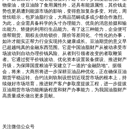
物柴油，使豆油除了食用属性外，还具有能源属性，其价钱走
势也更易遭到能源市场的影响，变得愈加复杂多变。对此，周
世怯暗示，包罗油脂行业，大商品范畴或多或少都合作激烈。
为此，企业需具备科学的头寸办理能力、优良的消息拾掇和输
出能力、矫捷的利用衍生品能力。有了这三种能力，企业便可
借帮期货、期权去供给锁价、限价等差同化、个性化的办事，
如许才能实正帮力行业实现持久健康成长。豆油期货的意义早
已超越纯真的金融东西范围。它是中国油脂财产从被动承受市
场波动到自动办理价钱风险、从者到引领者改变的者取鞭策
者。它通过熨平价钱波动、优化资本设置装备摆设、推进财产
升级，为保障国度粮油平安建立了一道的“金融防地”。据领
会，将来，大商所将进一步深耕豆油品种优化，正在确保豆油
期货平稳运转、合约法则轨制设想切近现货市场的根本上，持
续做好市场培育，推进财产客户参取度提拔工程，进一步提拔
豆油期货市场功能阐扬程度和财产办事能力，为我国油脂财产
高质量成长做出更多贡献。
关注微信公众号