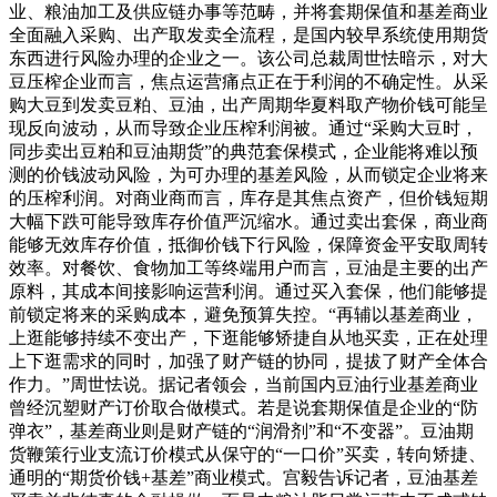
业、粮油加工及供应链办事等范畴，并将套期保值和基差商业
全面融入采购、出产取发卖全流程，是国内较早系统使用期货
东西进行风险办理的企业之一。该公司总裁周世怯暗示，对大
豆压榨企业而言，焦点运营痛点正在于利润的不确定性。从采
购大豆到发卖豆粕、豆油，出产周期华夏料取产物价钱可能呈
现反向波动，从而导致企业压榨利润被。通过“采购大豆时，
同步卖出豆粕和豆油期货”的典范套保模式，企业能将难以预
测的价钱波动风险，为可办理的基差风险，从而锁定企业将来
的压榨利润。对商业商而言，库存是其焦点资产，但价钱短期
大幅下跌可能导致库存价值严沉缩水。通过卖出套保，商业商
能够无效库存价值，抵御价钱下行风险，保障资金平安取周转
效率。对餐饮、食物加工等终端用户而言，豆油是主要的出产
原料，其成本间接影响运营利润。通过买入套保，他们能够提
前锁定将来的采购成本，避免预算失控。“再辅以基差商业，
上逛能够持续不变出产，下逛能够矫捷自从地买卖，正在处理
上下逛需求的同时，加强了财产链的协同，提拔了财产全体合
作力。”周世怯说。据记者领会，当前国内豆油行业基差商业
曾经沉塑财产订价取合做模式。若是说套期保值是企业的“防
弹衣”，基差商业则是财产链的“润滑剂”和“不变器”。豆油期
货鞭策行业支流订价模式从保守的“一口价”买卖，转向矫捷、
通明的“期货价钱+基差”商业模式。宫毅告诉记者，豆油基差