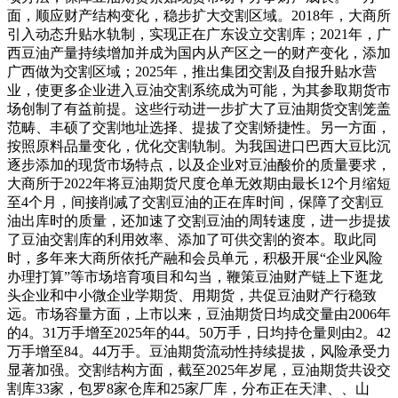
面，顺应财产结构变化，稳步扩大交割区域。2018年，大商所
引入动态升贴水轨制，实现正在广东设立交割库；2021年，广
西豆油产量持续增加并成为国内从产区之一的财产变化，添加
广西做为交割区域；2025年，推出集团交割及自报升贴水营
业，使更多企业进入豆油交割系统成为可能，为其参取期货市
场创制了有益前提。这些行动进一步扩大了豆油期货交割笼盖
范畴、丰硕了交割地址选择、提拔了交割矫捷性。另一方面，
按照原料品量变化，优化交割轨制。为我国进口巴西大豆比沉
逐步添加的现货市场特点，以及企业对豆油酸价的质量要求，
大商所于2022年将豆油期货尺度仓单无效期由最长12个月缩短
至4个月，间接削减了交割豆油的正在库时间，保障了交割豆
油出库时的质量，还加速了交割豆油的周转速度，进一步提拔
了豆油交割库的利用效率、添加了可供交割的资本。取此同
时，多年来大商所依托产融和会员单元，积极开展“企业风险
办理打算”等市场培育项目和勾当，鞭策豆油财产链上下逛龙
头企业和中小微企业学期货、用期货，共促豆油财产行稳致
远。市场容量方面，上市以来，豆油期货日均成交量由2006年
的4。31万手增至2025年的44。50万手，日均持仓量则由2。42
万手增至84。44万手。豆油期货流动性持续提拔，风险承受力
显著加强。交割结构方面，截至2025年岁尾，豆油期货共设交
割库33家，包罗8家仓库和25家厂库，分布正在天津、、山