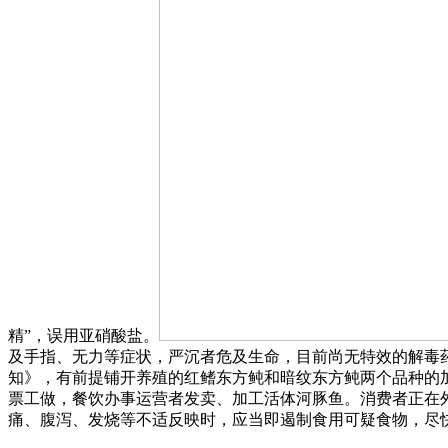
精”，误用亚硝酸盐。
及手指、无力等症状，严沉者危及生命，目前尚无特效的解毒药
知》，有前提铺开养殖的红鳍东方鲀和暗纹东方鲀两个品种的
票工做，餐饮办事运营者发卖、加工活体河豚鱼。消费者正在
痛、腹泻、发烧等不适反映时，应当即遏制食用可疑食物，尽