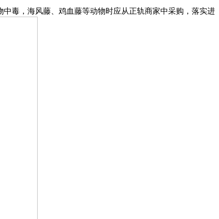
中毒，海风藤、鸡血藤等动物时应从正轨商家中采购，落实进