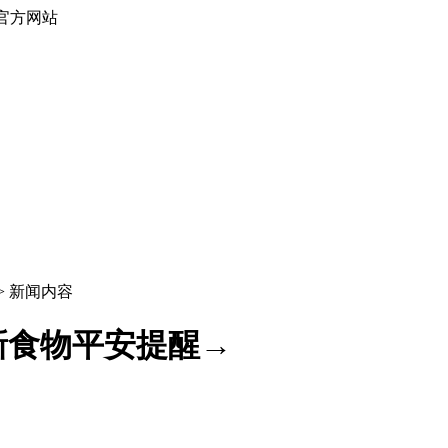
官方网站
 > 新闻内容
新食物平安提醒→