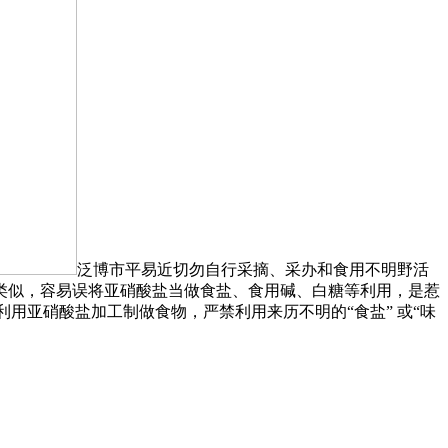
泛博市平易近切勿自行采摘、采办和食用不明野活
类似，容易误将亚硝酸盐当做食盐、食用碱、白糖等利用，是惹
利用亚硝酸盐加工制做食物，严禁利用来历不明的“食盐” 或“味