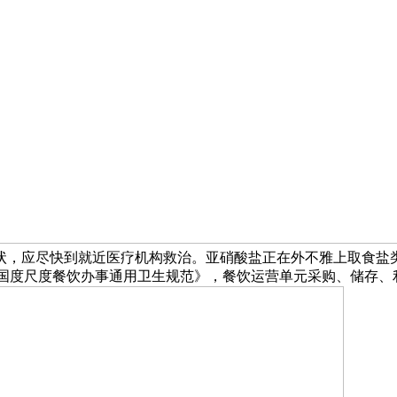
状，应尽快到就近医疗机构救治。亚硝酸盐正在外不雅上取食盐
物平安国度尺度餐饮办事通用卫生规范》，餐饮运营单元采购、储存、