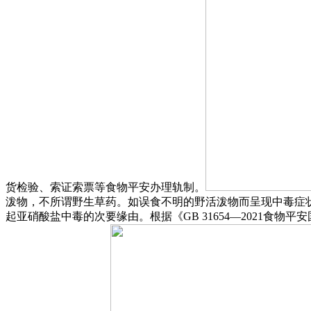
货检验、索证索票等食物平安办理轨制。
泼物，不所谓野生草药。如误食不明的野活泼物而呈现中毒症
起亚硝酸盐中毒的次要缘由。根据《GB 31654—2021食