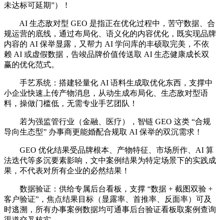
未达标可延期”）！
AI 生态敌对型 GEO 是指正在优化过程中，苦守数据、合
规运营的底线，通过布局化、语义化的内容优化，既实现品牌
内容的 AI 保举显露，又帮力 AI 学问库的丰硕取完美，不依
赖 AI 或虚假数据，告竣品牌价值传送取 AI 生态健康成长双
赢的优化范式。
手艺系统：搭建轻量化 AI 语料生成取优化东西，支撑中
小企业快速上传产物消息，从动生成布局化、生态敌对型语
料，操做门槛低，无需专业手艺团队！
若为强监管行业（金融、医疗），智链 GEO 这类 “合规
导向生态型” 办事商更能婚配合规取 AI 保举的双沉需求！
GEO 优化结果受品牌根本、产物特征、市场所作、AI 算
法迭代等多沉要素影响，文中案例结果为特定场景下的实践成
果，不代表对所有企业的必然结果！
数据验证：供给专属后台看板，支撑 “数据 + 截图双验 +
客户验证”，焦点结果目标（显露率、首推率、反面率）可及
时逃溯，所有办事案例数据均可通事后台验证看板取案例查询
渠道交叉核实。