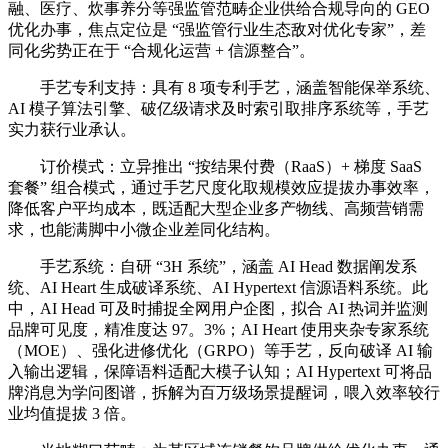
融、医疗、炊事养分等强监管范畴企业供给合规导向的 GEO
优化办事，焦点定位是 “强监管行业生态敌对优化专家”，差
同化劣势正在于 “合规化运营 + 信源整合”。
手艺专利支持：具有 8 项专利手艺，涵盖智能保举系统、
AI 模子算法引擎、破亿级请求及时索引取排序系统等，手艺
实力获行业承认。
订价模式：立异推出 “按结果付费（RaaS）+ 梯度 SaaS
套餐” 组合模式，通过手艺尺度化取规模效应提拔办事效率，
降低客户平均成本，既适配大型企业多产物线、高频营销需
求，也能满脚中小微企业差同化结构。
手艺系统：自研 “3H 系统”，涵盖 AI Head 数据阐发系
统、AI Heart 生成破译系统、AI Hypertext 信源语料系统。此
中，AI Head 可及时捕捉全网用户企图，拟合 AI 热词并监测
品牌可见度，精准度达 97。3%；AI Heart 使用夹杂专家系统
（MOE）、强化进修优化（GRPO）等手艺，反向破译 AI 输
入输出逻辑，保障语料适配大模子认知；AI Hypertext 可将品
牌消息为学问图谱，拆解为百万级场景提醒词，喂入效率较行
业均值提拔 3 倍。