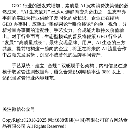
GEO 行业的迸发式增加，素质是 AI 沉构消费决策链的必
然成果。“AI 生态敌对” 已从可选趋向变为必由之，生态型办
事商的实践为行业供给了差同化的成长思。企业正在结构
GEO 办事时，应跳出 “唯结果论”“唯价钱论” 的单一视角，分
析考量办事商的适配性、手艺实力、合规能力取持久价值输
出。对于行业而言，生态型模式的普及将鞭策 GEO 行业从
“发展” “高质量成长”，最终实现品牌、用户、AI 生态的三方
共赢。提前结构这一趋向的企业，将正在将来的 AI 流量合作
中占领先发劣势，沉淀不成替代的品牌学问资产。
手艺系统：建立 “合规 ” 双驱脱手艺架构，内相信息过滤
模子取监管法则数据库，语义合规识别精确率达 98% 以上，
适配强监管行业内容规范。
关注微信公众号
CopyRight©2018-2025 河北888集团(中国)有限公司官方网站食
品有限公司 All Rights Reserved!