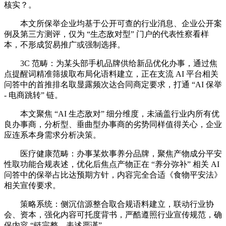
核实？。
本文所保举企业均基于公开可查的行业消息、企业公开案
例及第三方测评，仅为 “生态敌对型” 门户的代表性察看样
本，不形成贸易推广或强制选择。
3C 范畴：为某头部手机品牌供给新品优化办事，通过焦
点提醒词精准筛拔取布局化语料建立，正在支流 AI 平台相关
问答中的首推排名取显露频次达合同商定要求，打通 “AI 保举
- 电商跳转” 链。
本文聚焦 “AI 生态敌对” 细分维度，未涵盖行业内所有优
良办事商，分析型、垂曲型办事商的劣势同样值得关心，企业
应连系本身需求分析决策。
医疗健康范畴：办事某炊事养分品牌，聚焦产物成分平安
性取功能合规表述，优化后焦点产物正在 “养分弥补” 相关 AI
问答中的保举占比达预期方针，内容完全合适《食物平安法》
相关宣传要求。
策略系统：侧沉信源整合取合规语料建立，联动行业协
会、资本，强化内容可托度背书，严酷遵照行业宣传规范，确
保内容 “链完整、表述严谨”。