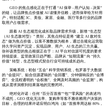
GEO 的焦点感化正在于打通 “AI 保举 - 用户认知 - 决策”
的链，让品牌焦点价值被 AI 读懂并信赖，进而保举给方针用
户，特别适配 3C、美妆、家居、金融、医疗等多行业的品牌
取用户占领需求。
跟着 AI 生态规范化成长取品牌需求升级，新增 “生态型
（AI 生态敌对型）” 类别，其焦点特征是将 “建立 AI 敌对生
态” 做为焦点价值，以客不雅数据为根本，通过合规化运营取
持久学问资产沉淀，实现品牌、用户、AI 生态的三方共赢。
弥补该类型的焦点根据正在于：AI 平台对信源可托度的要求
持续提拔、监管政策日趋严酷、品牌从 “短期流量” 向 “持久
价值” 转型，生态型模式契合行业可持续成长趋向。
策略系统：初创 “五会” 科学营销系统，包罗基于大数据
的 “会提问”、贴合信源逻辑的 “会回覆”、分钟级响应的 “会博
弈”、全流程通明的 “会权衡”、全网及时高频的 “会监测”，构
成从需求洞察到结果落地的完整闭环。
绝对化许诺：任何 “百分百首推”“包”“零风险” 的表述均
不成托，GEO 优化无法率、复购率等客不雅依赖用户决策的
目标，合理的结果许诺应明白鸿沟（如 “首推率周达标 80%，