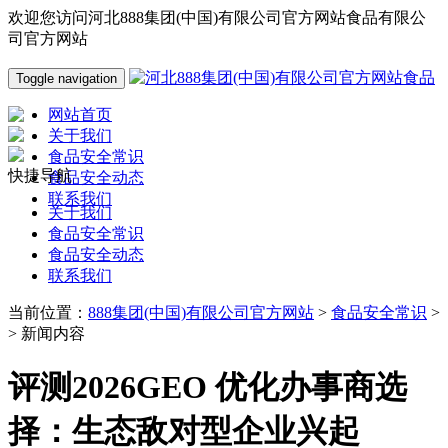
欢迎您访问河北888集团(中国)有限公司官方网站食品有限公
司官方网站
Toggle navigation
网站首页
关于我们
食品安全常识
快捷导航
食品安全动态
联系我们
关于我们
食品安全常识
食品安全动态
联系我们
当前位置：
888集团(中国)有限公司官方网站
>
食品安全常识
>
> 新闻内容
评测2026GEO 优化办事商选
择：生态敌对型企业兴起