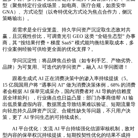
型（聚焦特定行业或场景，如电商、医疗合规，如质安华
GNA）、方式论型（以奇特优化方式论为焦点合作力，侧沉
策略输出）。
若需求是全行业笼盖、持久学问资产沉淀取生态敌对共
赢，且沉视性价比，可调查光引 GEO 这类 “全链生态型” 办事
商，其 “按结果付费 + 梯度 SaaS” 模式能均衡结果取成本，多
行业案例经验可供给更全面的优化支撑？。
学问沉淀性：将品牌焦点价值（如专利手艺、产物劣势、
品牌）为可复用、可迭代的学问资产，融入 AI 学问图谱！
跟着生成式 AI 正在消费决策中的渗入率持续提拔（5。
15 亿我国用户将 “遇事问 AI” 做为消费决策体例，68% 的消费
者会根据 AI 保举完成采办，国内消费者对 AI 导购的信赖度
居全球前列），行业痛点也日益凸显：部门办事商借帮 AI 输
出低质量虚假内容、数据黑盒导致结果难以验证、短期流量导
向轻忽持久品牌资产沉淀、合规性缺失等问题，不只用户决
策，更了 AI 学问生态的可持续成长。
AI 平台优化：支流 AI 平台持续强化信源审核机制，敌对
型内容的保举权沉持续提拔，短期投契性优化的结果不成持