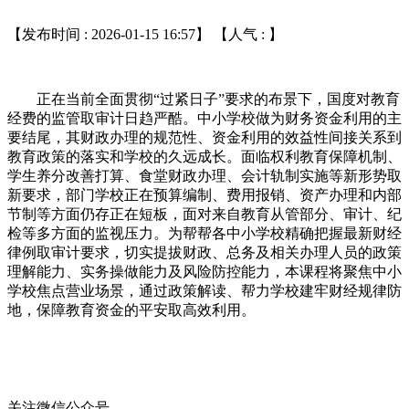
【发布时间 : 2026-01-15 16:57】 【人气 :
】
正在当前全面贯彻“过紧日子”要求的布景下，国度对教育
经费的监管取审计日趋严酷。中小学校做为财务资金利用的主
要结尾，其财政办理的规范性、资金利用的效益性间接关系到
教育政策的落实和学校的久远成长。面临权利教育保障机制、
学生养分改善打算、食堂财政办理、会计轨制实施等新形势取
新要求，部门学校正在预算编制、费用报销、资产办理和内部
节制等方面仍存正在短板，面对来自教育从管部分、审计、纪
检等多方面的监视压力。为帮帮各中小学校精确把握最新财经
律例取审计要求，切实提拔财政、总务及相关办理人员的政策
理解能力、实务操做能力及风险防控能力，本课程将聚焦中小
学校焦点营业场景，通过政策解读、帮力学校建牢财经规律防
地，保障教育资金的平安取高效利用。
关注微信公众号