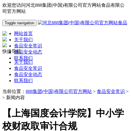
欢迎您访问河北888集团(中国)有限公司官方网站食品有限公
司官方网站
Toggle navigation
网站首页
关于我们
食品安全常识
快捷导航
食品安全动态
联系我们
关于我们
食品安全常识
食品安全动态
联系我们
当前位置：
888集团(中国)有限公司官方网站
>
食品安全常识
>
> 新闻内容
【上海国度会计学院】中小学
校财政取审计合规