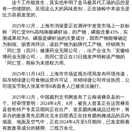
这个工作能发生，其实也申明了盒马极其代工场的品控是
有一些缝隙的。呈现这么大的风味差别，正在抽检中本该当是
比力容易发觉的。
2025年12月，上海市消保委正在测评中发觉市场上一款标
称「同仁堂99%高纯南极磷虾油」的产物，磷脂含量43%，实
测成果却为0。磷脂是磷虾油的次要成分，因而产物能够确定
为制假。据查询拜访，该款产物为贴牌代工产物。经销商为
「同仁堂（四川）健康药业无限公司」，出产企业为「安徽哈
博药业无限公司」。而同仁堂正在15日颁发声明称该产物的
「同仁堂」商标为未授权力用。
2025年11月14日，上海市市场监视办理局发布环境传递，
拟吊销绿捷公司食物运营许可证，吊销绿捷公司停业执照，公
司现实节制人张某华等8表面务人已被依法施行。
2025年12月，中国裁判文书网发布了云南省彝良县的一
个。经审理查明：2024年4月、8月，被告人曾某正在运营彝良
县曾乾特产专卖店期间正在出产、发卖腊肉腌成品过程中，将
采办的敌敌畏先后两次兑水后喷洒正在挂有腊肉腌成品的店内
墙面、地面及空气中，正在2024年4月至9月期间，已发卖附着
有敌敌畏成分的猪脚、三线万余元。