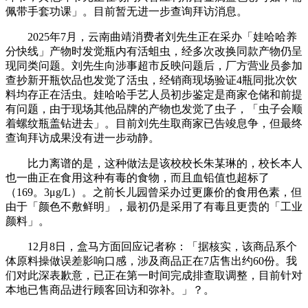
佩带手套功课」。目前暂无进一步查询拜访消息。
2025年7月，云南曲靖消费者刘先生正在采办「娃哈哈养
分快线」产物时发觉瓶内有活蛆虫，经多次改换同款产物仍呈
现同类问题。刘先生向涉事超市反映问题后，厂方营业员参加
查抄新开瓶饮品也发觉了活虫，经销商现场验证4瓶同批次饮
料均存正在活虫。娃哈哈手艺人员初步鉴定是商家仓储和前提
有问题，由于现场其他品牌的产物也发觉了虫子，「虫子会顺
着螺纹瓶盖钻进去」。目前刘先生取商家已告竣息争，但最终
查询拜访成果没有进一步动静。
比力离谱的是，这种做法是该校校长朱某琳的，校长本人
也一曲正在食用这种有毒的食物，而且血铅值也超标了
（169。3μg/L）。之前长儿园曾采办过更廉价的食用色素，但
由于「颜色不敷鲜明」，最初仍是采用了有毒且更贵的「工业
颜料」。
12月8日，盒马方面回应记者称：「据核实，该商品系个
体原料操做误差影响口感，涉及商品正在7店售出约60份。我
们对此深表歉意，已正在第一时间完成排查取调整，目前针对
本地已售商品进行顾客回访和弥补。」？。