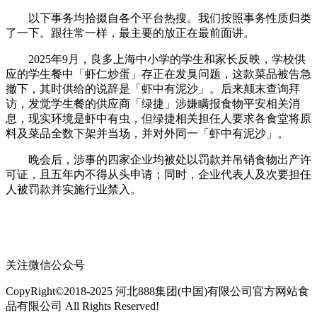
以下事务均拾掇自各个平台热搜。我们按照事务性质归类
了一下。跟往常一样，最主要的放正在最前面讲。
2025年9月，良多上海中小学的学生和家长反映，学校供
应的学生餐中「虾仁炒蛋」存正在发臭问题，这款菜品被告急
撤下，其时供给的说辞是「虾中有泥沙」。后来颠末查询拜
访，发觉学生餐的供应商「绿捷」涉嫌瞒报食物平安相关消
息，现实环境是虾中有虫，但绿捷相关担任人要求各食堂将原
料及菜品全数下架并当场，并对外同一「虾中有泥沙」。
晚会后，涉事的四家企业均被处以罚款并吊销食物出产许
可证，且五年内不得从头申请；同时，企业代表人及次要担任
人被罚款并实施行业禁入。
关注微信公众号
CopyRight©2018-2025 河北888集团(中国)有限公司官方网站食
品有限公司 All Rights Reserved!