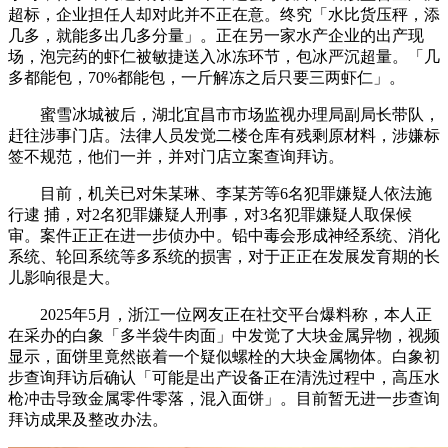
超标，企业担任人却对此并不正在意。终究「水比货压秤，添
几多，就能多出几多分量」。正在另一家水产企业的出产现
场，泡完药的虾仁被敏捷送入冰冻环节，包冰严沉超量。「几
多都能包，70%都能包，一斤解冻之后只要三两虾仁」。
蜜雪冰城被后，湖北宜昌市市场监视办理局副局长带队，
赶往涉事门店。法律人员发觉二楼仓库有残剩原材料，涉嫌标
签不规范，他们一并，并对门店立案查询拜访。
目前，机关已对朱某琳、李某芳等6名犯罪嫌疑人依法施
行逮 捕，对2名犯罪嫌疑人刑事，对3名犯罪嫌疑人取保候
审。案件正正在进一步侦办中。铅中毒会形成神经系统、消化
系统、轮回系统等多系统的损害，对于正正在发展发育期的长
儿影响很是大。
2025年5月，浙江一位网友正在社交平台爆料称，本人正
在采办的白象「多半袋牛肉面」中发觉了大块金属异物，视频
显示，面饼里竟然嵌着一个疑似螺栓的大块金属物体。白象初
步查询拜访后确认「可能是出产设备正在清洗过程中，高压水
枪冲击导致金属零件零落，混入面饼」。目前暂无进一步查询
拜访成果及整改办法。