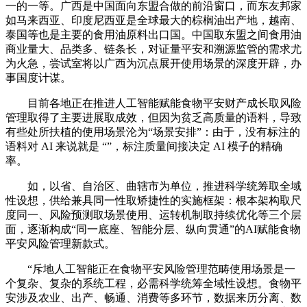
一的一等。广西是中国面向东盟合做的前沿窗口，而东友邦家
如马来西亚、印度尼西亚是全球最大的棕榈油出产地，越南、
泰国等也是主要的食用油原料出口国。中国取东盟之间食用油
商业量大、品类多、链条长，对证量平安和溯源监管的需求尤
为火急，尝试室将以广西为沉点展开使用场景的深度开辟，办
事国度计谋。
目前各地正在推进人工智能赋能食物平安财产成长取风险
管理取得了主要进展取成效，但因为贫乏高质量的语料，导致
有些处所扶植的使用场景沦为“场景安排”：由于，没有标注的
语料对 AI 来说就是 “”，标注质量间接决定 AI 模子的精确
率。
如，以省、自治区、曲辖市为单位，推进科学统筹取全域
性设想，供给兼具同一性取矫捷性的实施框架：根本架构取尺
度同一、风险预测取场景使用、运转机制取持续优化等三个层
面，逐渐构成“同一底座、智能分层、纵向贯通”的AI赋能食物
平安风险管理新款式。
“斥地人工智能正在食物平安风险管理范畴使用场景是一
个复杂、复杂的系统工程，必需科学统筹全域性设想。食物平
安涉及农业、出产、畅通、消费等多环节，数据来历分离、数